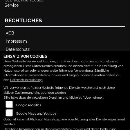
Service
RECHTLICHES
AGB
Impressum
Datenschutz
EINSATZ VON COOKIES
Disclaimer
Diese Webseite verwendet Cookies, um Dir ein bestmögliches Surf-Erlebnis zu
Barrierefreiheit
ermöglichen. Diese Daten werden erhoben und dienen nicht für die Erstellung von
Nutzungsprofilen oder anderer weiterführender Verwendung. Sämtliche
Informationen zu verwendeten Cookies und eingebundenen Diensten findest du
hier:
Datenschutzerklärung
ÖFFNUNGSZEITEN
Wir verwenden auf dieser Website folgende Dienste, welche erst nach deiner
aktiven Zustimmung eingebunden werden.
Montag:
09:00 - 13:00 und 14:00 - 17:00
Bitte hake dazu den jeweiligen Dienst an und klicke auf Übernehmen:
Dienstag:
09:00 - 13:00 und 14:00 - 17:00
Google Analytics
Mittwoch:
09:00 - 13:00 und 14:00 - 17:00
Google Maps und Youtube
Donnerstag:
09:00 - 13:00 und 14:00 - 17:00
Optional kann mit Klick auf Alles akzeptieren der Nutzung aller Dienste zugestimmt
Freitag:
09:00 - 13:00 und 14:00 - 17:00
werden
Detailierte Informationen zu den verwendeten Cookies und deren Bedeutung
Samstag:
09:00 - 12:00